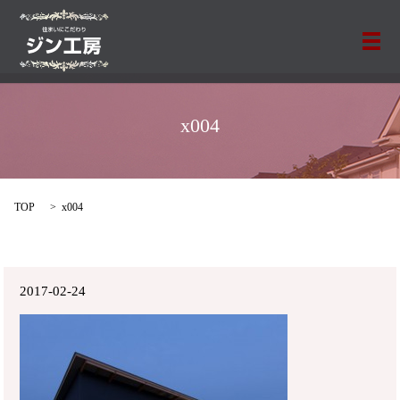
メ
x004
TOP
x004
2017-02-24