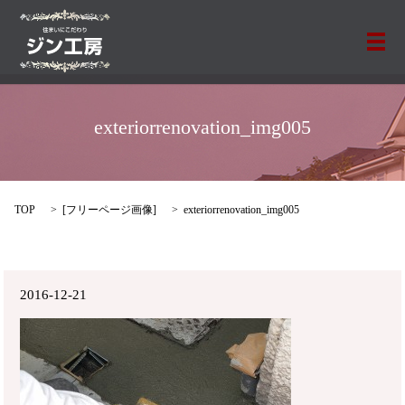
メ
exteriorrenovation_img005
TOP
[
フリーページ画像
]
exteriorrenovation_img005
2016-12-21