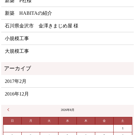
新築 P社様
新築 HABITAの紹介
石川県金沢市 金澤きまじめ屋 様
小規模工事
大規模工事
2017年2月
2016年12月
« 2月
2026年8月
日
月
火
水
木
金
土
1