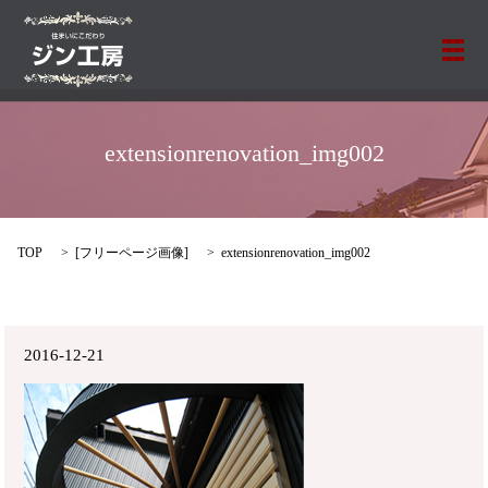
メ
extensionrenovation_img002
TOP
[
フリーページ画像
]
extensionrenovation_img002
2016-12-21